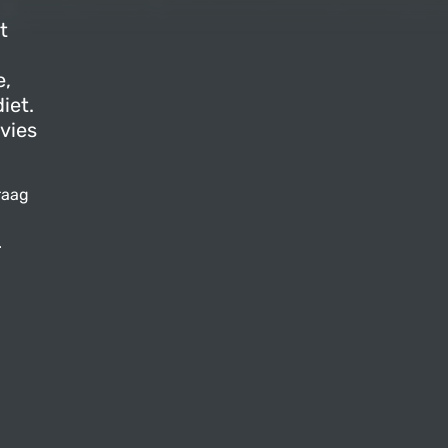
t
e,
iet.
dvies
raag
.