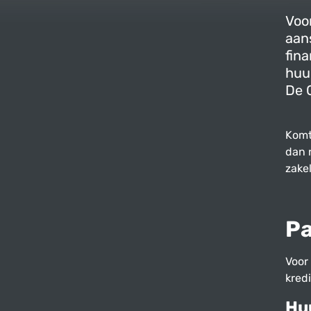
Voor
aan
fina
huu
De C
Komt
dan n
zake
Pa
Voor 
kred
Hu