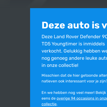
Deze auto is 
Deze Land Rover Defender 9
TD5 Youngtimer is inmiddels
verkocht. Gelukkig hebben w
nog genoeg andere leuke auto
in onze collectie!
Misschien dat de hier getoonde alte
na­tie­ven ook inte­res­sant voor je zijn
En we hebben nog veel meer! Bekijk
Bovenstaande occasion is inmiddels verkocht en ni
eens de
overige 94 occasions in onz
Ondanks de constante zorg en aandacht die wij best
collectie
.
onjuist is. Wij stellen ons niet aansprakelijk voor de