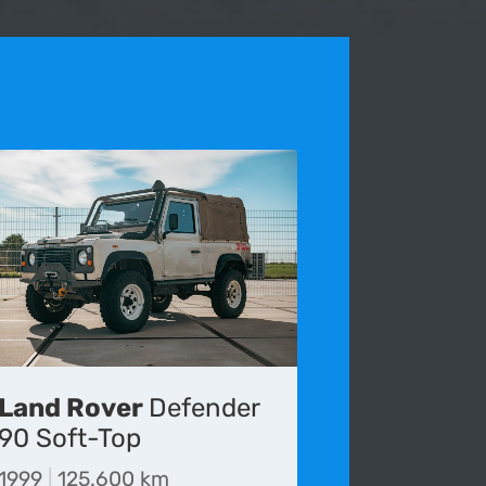
Land Rover
Defender
s voor het laatst bijgewerkt op 03-09-2020.
90 Soft-Top
die wordt gepubliceerd onvolledig, verouderd of
1999
|
125.600 km