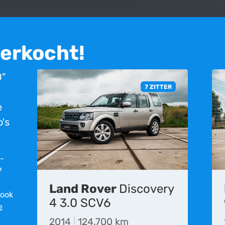
verkocht!
0"
7 ZITTER
e
's
r­
?
Land Rover
Discovery
 ook
et meer beschikbaar. Deze advertentie is geplaatst op 20-10-2018 en i
4 3.0 SCV6
e
eden aan de inhoud op deze website, is het mogelijk dat de informatie 
rgelijke fouten en vergissingen.
2014
|
124.700 km