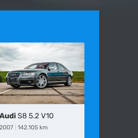
Audi
S8 5.2 V10
 voor het laatst bijgewerkt op 11-11-2023.
2007
|
142.105 km
die wordt gepubliceerd onvolledig, verouderd of