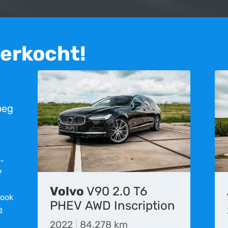
verkocht!
oeg
r­
?
Volvo
V90 2.0 T6
 ook
t meer beschikbaar. Deze advertentie is geplaatst op 08-09-2023 en is
PHEV AWD Inscription
e
eden aan de inhoud op deze website, is het mogelijk dat de informatie 
rgelijke fouten en vergissingen.
2022
|
84.278 km