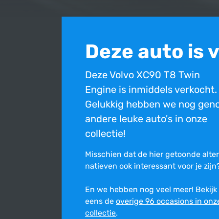
Deze auto is 
Deze Volvo XC90 T8 Twin
Engine is inmiddels verkocht.
Gelukkig hebben we nog gen
andere leuke auto's in onze
collectie!
Misschien dat de hier getoonde alte
na­tie­ven ook inte­res­sant voor je zijn
En we hebben nog veel meer! Bekijk
Bovenstaande occasion is inmiddels verkocht en nie
eens de
overige 96 occasions in onz
Ondanks de constante zorg en aandacht die wij best
collectie
.
onjuist is. Wij stellen ons niet aansprakelijk voor de