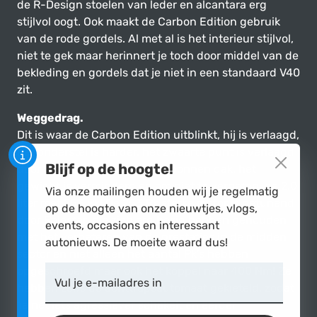
de R-Design stoelen van leder en alcantara erg
stijlvol oogt. Ook maakt de Carbon Edition gebruik
van de rode gordels. Al met al is het interieur stijlvol,
niet te gek maar herinnert je toch door middel van de
bekleding en gordels dat je niet in een standaard V40
zit.
Weggedrag.
Dit is waar de Carbon Edition uitblinkt, hij is verlaagd,
het onderstel is harder, het zwaarte punt is verlaagd
Blijf op de hoogte!
door het gebruik van een carbonnen dak, het
gewicht is verminderd en om niet te vergeten; de 2.0
Via onze mailingen houden wij je regelmatig
liter met 253 Pk! De 253 Pk sterke motor is getunend
op de hoogte van onze nieuwtjes, vlogs,
door Polestar, die zich erg bezig hebben gehouden
events, occasions en interessant
met het verbeteren van de prestaties in de midden
autonieuws. De moeite waard dus!
sector en niet alleen het aantal Pk's hebben
opgeschroefd maar ook het koppel naar 400 Nm! Ze
Vul je e-mailadres in
hebben zelfs de achttrapsautomaat gekieteld, zodat
'ie net iets agressiever schakelt en eerder