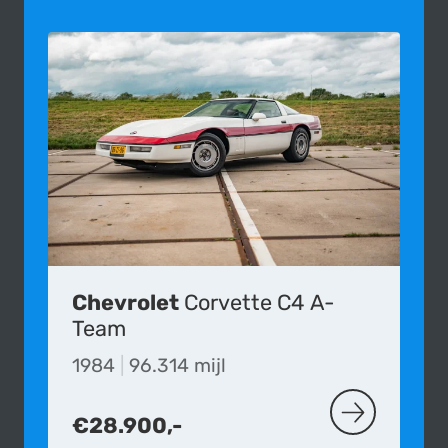
Chevrolet
Corvette C4 A-
Team
1984
|
96.314 mijl
€28.900,-
MEER OVER D