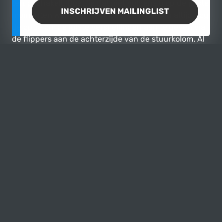
terugschakelt. Doet 'ie dat niet volgens u op de juiste
INSCHRIJVEN MAILINGLIST
momenten wanneer het moet? Dan heeft u altijd nog
de optie om de juiste versnellingen aan te geven via
de flippers aan de achterzijde van de stuurkolom. Al
dit gesleutel resulteert in een V40 die je zo lekker de
bochten in kunt gooien dat het je een kartgevoel
geeft en dat 'ie zo vlot accelereert dat 'ie je de koning
van de linkerbaan maakt met een leuk geroffel door
het Polestar uitlaat systeem!
Conclusie.
Al met al is dit dé beste Volvo V40 die momenteel te
koop is en maar een gelimiteerde opgave is. Het
exterieur zowel als het interieur zijn nog super strak
en altijd netjes behouden.
Bent u opzoek naar een dikke V40?! Dan is dit
misschien wel de ideale auto voor u!
Kom gerust langs in onze showroom, waar wij u
graag verder helpen.