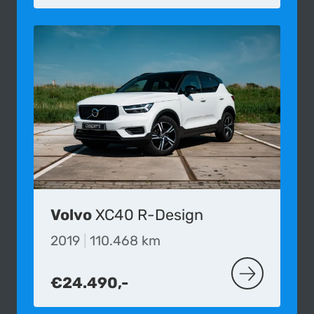
Volvo
XC40 R-Design
2019
|
110.468 km
€24.490,-
MEER OVER D