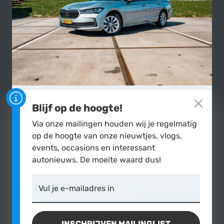
Skoda
Superb Combi 1.5 TSI MHEV
Blijf op de hoogte!
First Edition
Via onze mailingen houden wij je regelmatig
2024
|
60.000 km
op de hoogte van onze nieuwtjes, vlogs,
events, occasions en interessant
autonieuws. De moeite waard dus!
€33.900,-
MEER OVER
Vul je e-mailadres in
PLUG-IN-HYBRIDE
INSCHRIJVEN MAILINGLIST