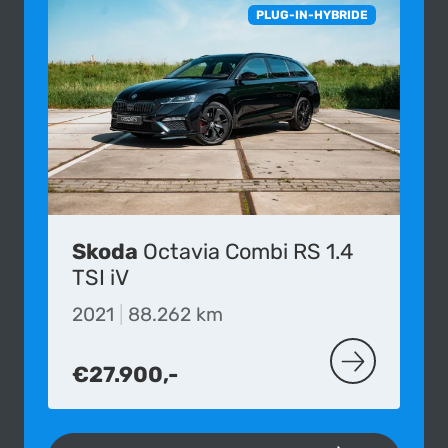
PLUG-IN-HYBRIDE
Skoda
Octavia Combi RS 1.4
TSI iV
2021
|
88.262 km
€27.900,-
MEER OVER D