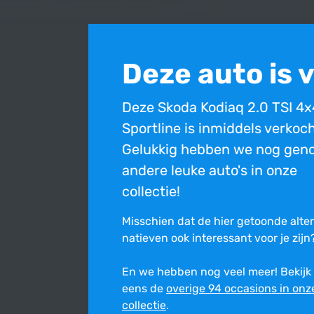
Deze auto is 
Deze Skoda Kodiaq 2.0 TSI 4x
Sportline is inmiddels verkoch
Gelukkig hebben we nog gen
andere leuke auto's in onze
collectie!
Misschien dat de hier getoonde alte
na­tie­ven ook inte­res­sant voor je zijn
En we hebben nog veel meer! Bekijk
Bovenstaande occasion is inmiddels verkocht en ni
eens de
overige 94 occasions in onz
Ondanks de constante zorg en aandacht die wij best
collectie
.
onjuist is. Wij stellen ons niet aansprakelijk voor de