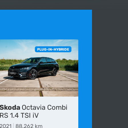
PLUG-IN-HYBRIDE
Skoda
Octavia Combi
 voor het laatst bijgewerkt op 13-07-2026.
RS 1.4 TSI iV
die wordt gepubliceerd onvolledig, verouderd of
2021
|
88.262 km