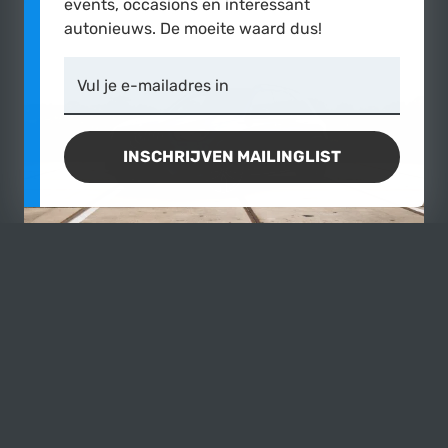
events, occasions en interessant
autonieuws. De moeite waard dus!
Vul je e-mailadres in
INSCHRIJVEN MAILINGLIST
Mercedes-Benz
GLE 400D
4MATIC
2020
|
86.000 km
€ 59.500,-
excl. btw
MEER OVE