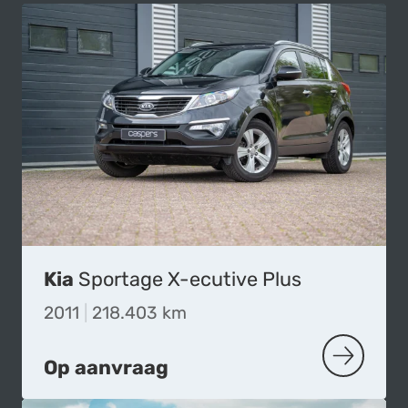
Kia
Sportage X-ecutive Plus
2011
|
218.403 km
Op aanvraag
MEER OVER