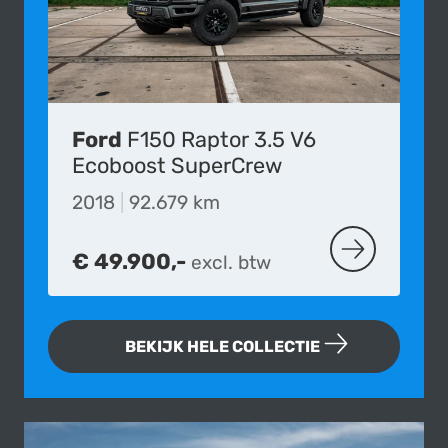
Ford
F150 Raptor 3.5 V6
Ecoboost SuperCrew
2018
|
92.679 km
€ 49.900,-
excl. btw
MEER OVER D
BEKIJK HELE COLLECTIE
Fotogallerij van deze Saab 9-3 cabri