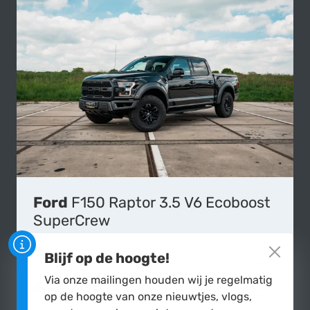
Ford
F150 Raptor 3.5 V6 Ecoboost
SuperCrew
2018
|
92.679 km
Blijf op de hoogte!
Via onze mailingen houden wij je regelmatig
€ 49.900,-
excl. btw
MEER OVER
op de hoogte van onze nieuwtjes, vlogs,