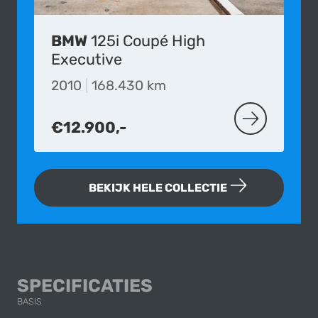
BMW
125i Coupé High
Executive
2010
|
168.430 km
€12.900,-
MEER OVER D
BEKIJK HELE COLLECTIE
RENAULT MÉGANE 
SPECIFICATIES
BASIS