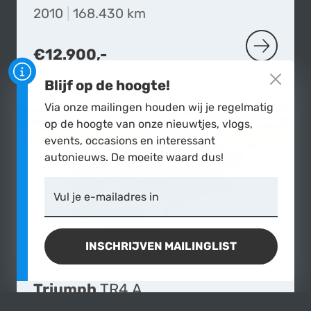
2010
|
168.430 km
€12.900,-
MEER OVER
Blijf op de hoogte!
Via onze mailingen houden wij je regelmatig
op de hoogte van onze nieuwtjes, vlogs,
events, occasions en interessant
autonieuws. De moeite waard dus!
Vul je e-mailadres in
INSCHRIJVEN MAILINGLIST
Triumph
TR4 A