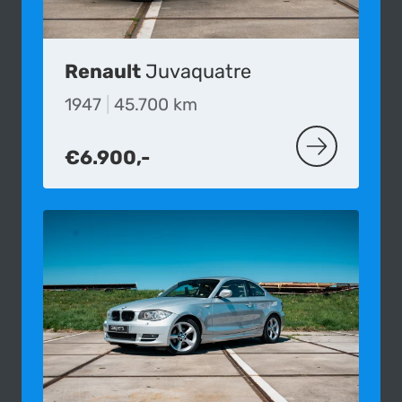
Renault
Juvaquatre
1947
|
45.700 km
€6.900,-
MEER OVER D