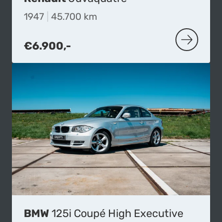
1947
|
45.700 km
€6.900,-
MEER OVE
BMW
125i Coupé High Executive