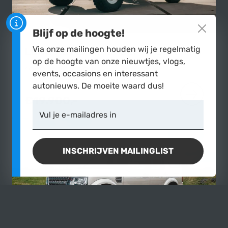
Blijf op de hoogte!
Via onze mailingen houden wij je regelmatig
Land Rover
Defender 90 Soft-Top
op de hoogte van onze nieuwtjes, vlogs,
1999
|
125.600 km
events, occasions en interessant
autonieuws. De moeite waard dus!
€19.900,-
MEER OVER
Vul je e-mailadres in
7 ZITTER
INSCHRIJVEN MAILINGLIST