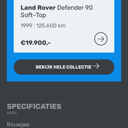
Land Rover
Defender 90
Soft-Top
1999
|
125.600 km
€19.900,-
MEER OVER D
BEKIJK HELE COLLECTIE
LAND ROVER RANG
SPECIFICATIES
BASIS
Bouwjaar