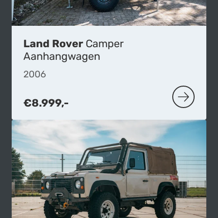
Land Rover
Camper
Aanhangwagen
2006
€8.999,-
MEER OVE