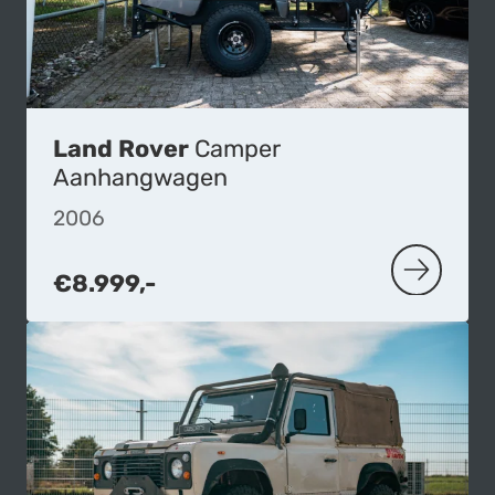
Land Rover
Camper
Aanhangwagen
2006
€8.999,-
MEER OVE