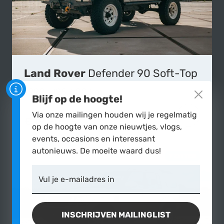
Land Rover
Defender 90 Soft-Top
1999
|
125.600 km
Blijf op de hoogte!
Via onze mailingen houden wij je regelmatig
€19.900,-
MEER OVER
op de hoogte van onze nieuwtjes, vlogs,
events, occasions en interessant
autonieuws. De moeite waard dus!
7 ZITTER
Vul je e-mailadres in
INSCHRIJVEN MAILINGLIST