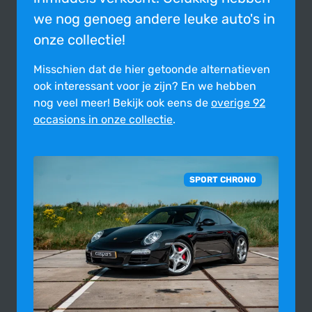
we nog genoeg andere leuke auto's in
onze collectie!
Misschien dat de hier getoonde alter­na­tie­ven
ook inte­res­sant voor je zijn?
En we hebben
nog veel meer! Bekijk ook eens de
overige 92
occasions in onze collectie
.
SPORT CHRONO