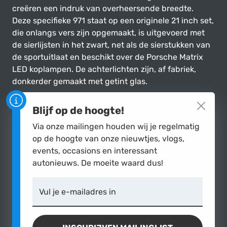
creëren een indruk van overheersende breedte.
Deze specifieke 971 staat op een originele 21 inch set,
die onlangs vers zijn opgemaakt, is uitgevoerd met
de sierlijsten in het zwart, net als de sierstukken van
de sportuitlaat en beschikt over de Porsche Matrix
LED koplampen. De achterlichten zijn, af fabriek,
donkerder gemaakt met getint glas.
Interieur
Blijf op de hoogte!
De Porsche landt weer een een-twee van stijl en
technologie binnenin, van de heerlijke sportstoelen
Via onze mailingen houden wij je regelmatig
en rijpositie tot overweldigende luxe. De cabine is
op de hoogte van onze nieuwtjes, vlogs,
helemaal bij de tijd dankzij de 'Porsche Advanced
events, occasions en interessant
Cockpit'. Een paar mooi gefabriceerde metalen
autonieuws. De moeite waard dus!
schakelaars regelt de temperatuur in de cabine,
maar vrijwel elke andere bediening werkt via een
Vul je e-mailadres in
indrukwekkend 12,3-inch touchscreen en een plat
zwart consolepaneel voorzien van knoppen met
haptische feedback. Een tweede scherm, bevestigd