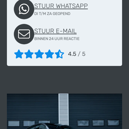
STUUR WHATSAPP
DI T/M ZA GEOPEND
STUUR E-MAIL
BINNEN 24 UUR REACTIE
4.5
/ 5