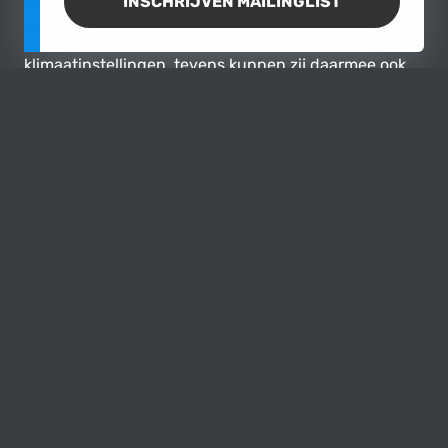
INSCHRIJVEN MAILINGLIST
aan het achtersteven van de voorconsole, laat de
inzittenden achterin spelen met audio- en
klimaatinstellingen, tevens kunnen zij daarmee ook
de stoelverwarming bedienen. Er zijn apps voor
online navigatie, Apple CarPlay en Porsche Connect.
Leuke extra's op deze Panamera zijn de carbon
sierlijsten, het alcantara hemel, de sfeerverlichting
voor en achter, 4-zone automatische airconditioning,
BOSE surround-soundsysteem en uiteraard het
dubbele panoramadak!
Techniek
Credits naar Porsche's Da Vinci-code van technische
magie, met onder andere elektromechanische
rolstabilisatie PDCC (Porsche Dynamic Chassis
Control), optionele luchtvering met luchtbalgen,
PASM (Porsche Active Suspension Management) en
de optionele sportuitlaat voor een waanzinnige rij-
beleving! Het vermogen wordt geserveerd door een