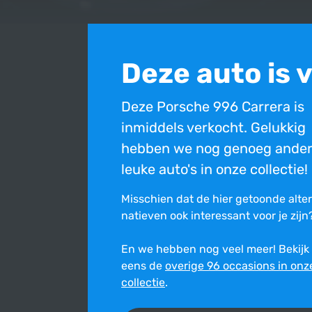
Deze auto is 
Deze Porsche 996 Carrera is
inmiddels verkocht. Gelukkig
hebben we nog genoeg ande
leuke auto's in onze collectie!
Misschien dat de hier getoonde alte
na­tie­ven ook inte­res­sant voor je zijn
En we hebben nog veel meer! Bekijk
eens de
overige 96 occasions in onz
Bovenstaande occasion is inmiddels verkocht en ni
collectie
.
Ondanks de constante zorg en aandacht die wij best
onjuist is. Wij stellen ons niet aansprakelijk voor de