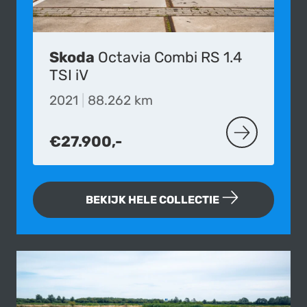
Skoda
Octavia Combi RS 1.4
TSI iV
2021
|
88.262 km
€27.900,-
MEER OVER D
BEKIJK HELE COLLECTIE
Fotogallerij van deze Peugeot 203 