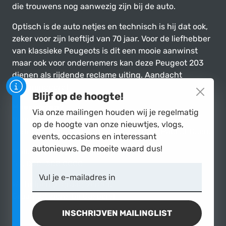
die trouwens nog aanwezig zijn bij de auto.
Optisch is de auto netjes en technisch is hij dat ook,
zeker voor zijn leeftijd van 70 jaar. Voor de liefhebber
van klassieke Peugeots is dit een mooie aanwinst
maar ook voor ondernemers kan deze Peugeot 203
dienen als rijdende reclame uiting. Aandacht
gegarandeerd!
Blijf op de hoogte!
Meer weten?
Via onze mailingen houden wij je regelmatig
Neem daarvoor gerust contact met ons op via
op de hoogte van onze nieuwtjes, vlogs,
onderstaande gegevens en vraag naar Paul of Coen.
events, occasions en interessant
autonieuws. De moeite waard dus!
Mail:
sales@casperscollectie.nl
Tel: 050-308 0000
Vul je e-mailadres in
Wij helpen je graag verder.
Graag tot ziens bij Caspers!
INSCHRIJVEN MAILINGLIST