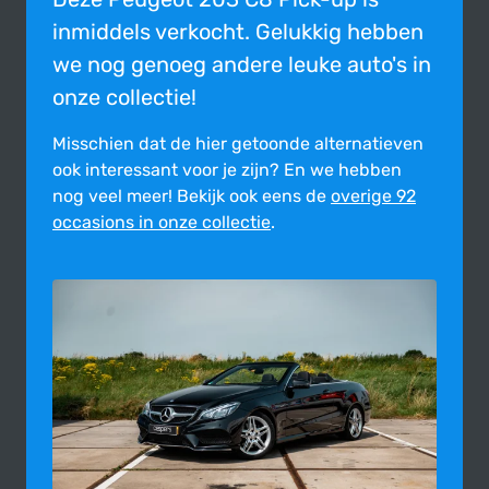
inmiddels verkocht. Gelukkig hebben
we nog genoeg andere leuke auto's in
onze collectie!
Misschien dat de hier getoonde alter­na­tie­ven
ook inte­res­sant voor je zijn?
En we hebben
nog veel meer! Bekijk ook eens de
overige 92
occasions in onze collectie
.