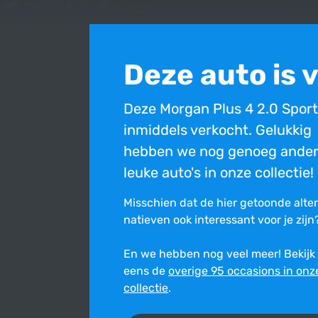
Deze auto is 
Deze Morgan Plus 4 2.0 Sport
inmiddels verkocht. Gelukkig
hebben we nog genoeg ande
leuke auto's in onze collectie!
Misschien dat de hier getoonde alte
na­tie­ven ook inte­res­sant voor je zijn
En we hebben nog veel meer! Bekijk
eens de
overige 95 occasions in onz
Bovenstaande occasion is inmiddels verkocht en ni
collectie
.
Ondanks de constante zorg en aandacht die wij best
onjuist is. Wij stellen ons niet aansprakelijk voor de