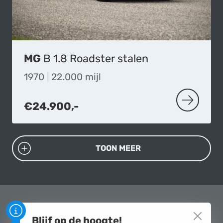
MG
B 1.8 Roadster stalen
1970
|
22.000 mijl
€24.900,-
MEER OVER
TOON MEER
Blijf op de hoogte!