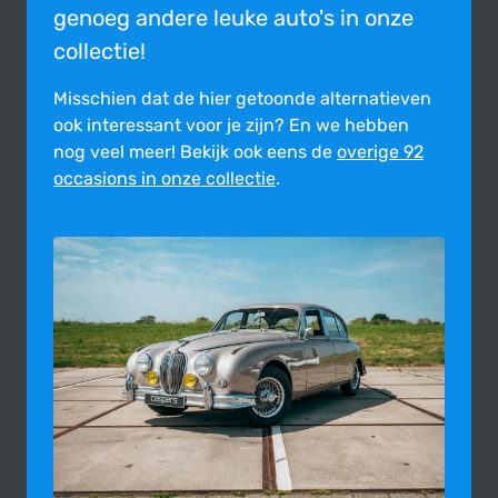
genoeg andere leuke auto's in onze
collectie!
Misschien dat de hier getoonde alter­na­tie­ven
ook inte­res­sant voor je zijn?
En we hebben
nog veel meer! Bekijk ook eens de
overige 92
occasions in onze collectie
.