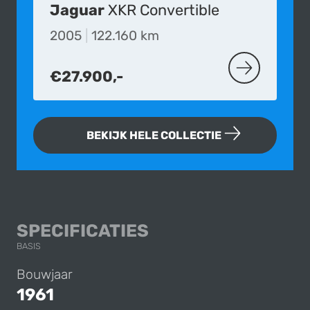
Jaguar
XKR Convertible
2005
|
122.160 km
€27.900,-
MEER OVER D
BEKIJK HELE COLLECTIE
JAGUAR MK 2 3.8
SPECIFICATIES
BASIS
Bouwjaar
1961