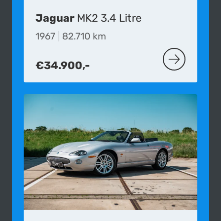
Jaguar
MK2 3.4 Litre
1967
|
82.710 km
€34.900,-
MEER OVER D