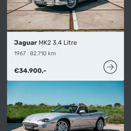
Jaguar
MK2 3.4 Litre
1967
|
82.710 km
€34.900,-
MEER OVE