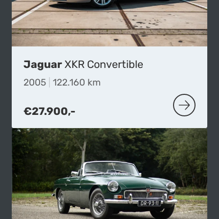
Jaguar
XKR Convertible
2005
|
122.160 km
€27.900,-
MEER OVE