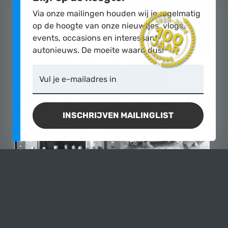
Via onze mailingen houden wij je regelmatig
op de hoogte van onze nieuwtjes, vlogs,
events, occasions en interessant
autonieuws. De moeite waard dus!
Vul je e-mailadres in
INSCHRIJVEN MAILINGLIST
DE CASPERS COLLECTIE -
PASSIE VOOR AUTO'S SINDS