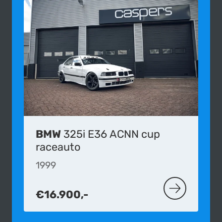
BMW
325i E36 ACNN cup
raceauto
1999
€16.900,-
MEER OVER DE