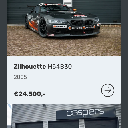
Zilhouette
M54B30
2005
€24.500,-
MEER OVE