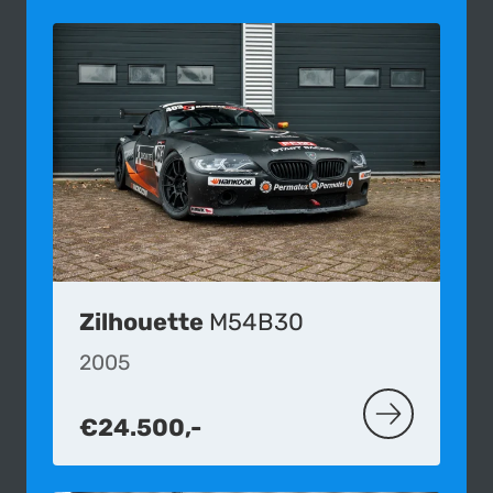
Zilhouette
M54B30
2005
€24.500,-
MEER OVER D