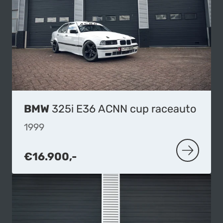
BMW
325i E36 ACNN cup raceauto
1999
€16.900,-
MEER OVER