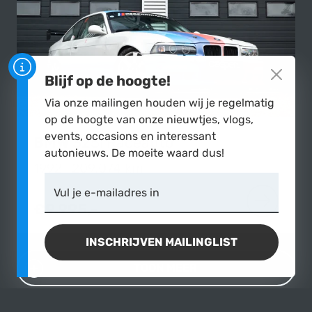
Blijf op de hoogte!
Via onze mailingen houden wij je regelmatig
op de hoogte van onze nieuwtjes, vlogs,
events, occasions en interessant
BMW
325i Raceauto
autonieuws. De moeite waard dus!
1992
|
209.074 km
Vul je e-mailadres in
€9.995,-
MEER OVER
INSCHRIJVEN MAILINGLIST
TOON MEER