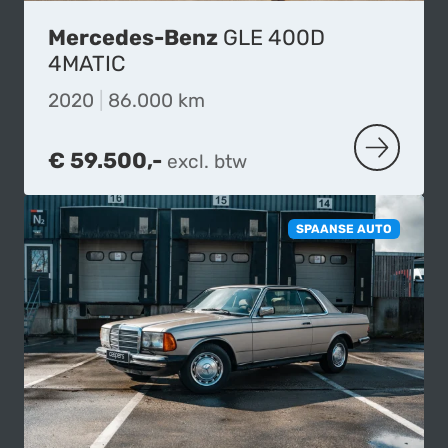
Mercedes-Benz
GLE 400D
4MATIC
2020
|
86.000 km
€ 59.500,-
excl. btw
MEER OVE
SPAANSE AUTO