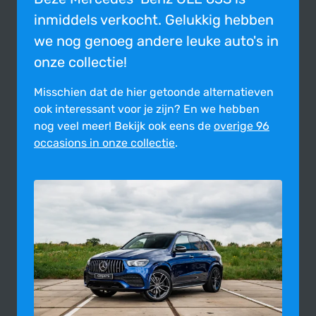
inmiddels verkocht. Gelukkig hebben
we nog genoeg andere leuke auto's in
onze collectie!
Misschien dat de hier getoonde alter­na­tie­ven
ook inte­res­sant voor je zijn?
En we hebben
nog veel meer! Bekijk ook eens de
overige 96
occasions in onze collectie
.