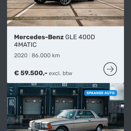
Mercedes-Benz
GLE 400D
4MATIC
2020
|
86.000 km
€ 59.500,-
excl. btw
MEER OVE
SPAANSE AUTO