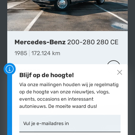
Mercedes-Benz
200-280 280 CE
1985
|
172.124 km
€11.900,-
MEER OVE
Blijf op de hoogte!
Via onze mailingen houden wij je regelmatig
op de hoogte van onze nieuwtjes, vlogs,
events, occasions en interessant
autonieuws. De moeite waard dus!
Vul je e-mailadres in