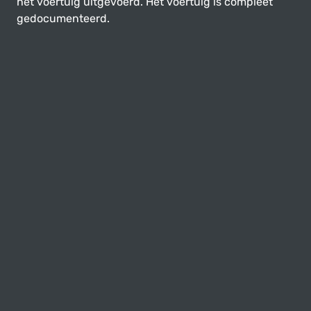
het voertuig uitgevoerd. Het voertuig is compleet
gedocumenteerd.