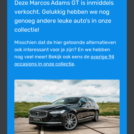
Deze Marcos Adams GT is inmiddels
verkocht. Gelukkig hebben we nog
genoeg andere leuke auto's in onze
collectie!
Misschien dat de hier getoonde alter­na­tie­ven
ook inte­res­sant voor je zijn?
En we hebben
nog veel meer! Bekijk ook eens de
overige 94
occasions in onze collectie
.