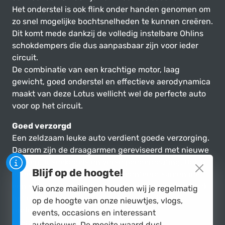
Het onderstel is ook flink onder handen genomen om
zo snel mogelijke bochtsnelheden te kunnen creëren.
Dit komt mede dankzij de volledig instelbare Ohlins
schokdempers die dus aanpasbaar zijn voor ieder
circuit.
De combinatie van een krachtige motor, laag
gewicht, goed onderstel en effectieve aerodynamica
maakt van deze Lotus wellicht wel de perfecte auto
voor op het circuit.
Goed verzorgd
Een zeldzaam leuke auto verdient goede verzorging.
Daarom zijn de draagarmen gereviseerd met nieuwe
bussen, fuseekogels en verse poedercoating. Ook is
Blijf op de hoogte!
er een nieuwe sportuitlaat gemonteerd samen met
een set nieuwe banden en nieuwe gel accu. Om ook
Via onze mailingen houden wij je regelmatig
het exterieur in top staat te houden is hij
op de hoogte van onze nieuwtjes, vlogs,
professioneel gepoetst en voorzien van
events, occasions en interessant
beschermende tefloncoating.
autonieuws. De moeite waard dus!