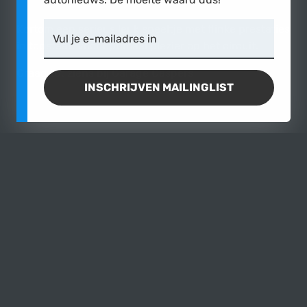
Kortom een serieus leuk speeltje met flinke prestaties
Vul je e-mailadres in
in topstaat, voor optimaal plezier op het circuit.
Graag tot ziens bij Garage Caspers
INSCHRIJVEN MAILINGLIST