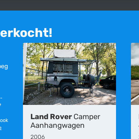
verkocht!
oeg
r­
?
Land Rover
Camper
 ook
et meer beschikbaar. Deze advertentie is geplaatst op 22-06-2020 en i
Aanhangwagen
e
eden aan de inhoud op deze website, is het mogelijk dat de informatie 
rgelijke fouten en vergissingen.
2006