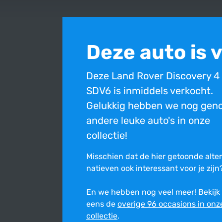
Deze auto is 
Deze Land Rover Discovery 4
SDV6 is inmiddels verkocht.
Gelukkig hebben we nog gen
andere leuke auto's in onze
collectie!
Misschien dat de hier getoonde alte
na­tie­ven ook inte­res­sant voor je zijn
En we hebben nog veel meer! Bekijk
Bovenstaande occasion is inmiddels verkocht en ni
eens de
overige 96 occasions in onz
Ondanks de constante zorg en aandacht die wij best
collectie
.
onjuist is. Wij stellen ons niet aansprakelijk voor de