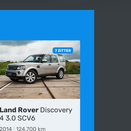
7 ZITTER
Land Rover
Discovery
s voor het laatst bijgewerkt op 30-06-2020.
4 3.0 SCV6
die wordt gepubliceerd onvolledig, verouderd of
2014
|
124.700 km