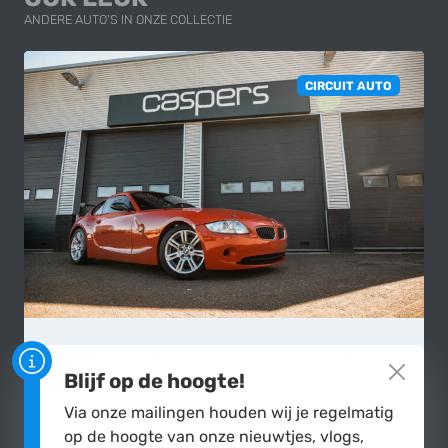
ANDERE AUTO'S IN ONZE COLLECTIE
CIRCUIT AUTO
BMW
ls3 supercharged Z4 Coupe
Modified
Blijf op de hoogte!
Via onze mailingen houden wij je regelmatig
2006
op de hoogte van onze nieuwtjes, vlogs,