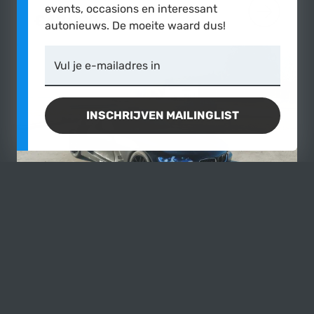
events, occasions en interessant
€49.990,-
MEER OVE
autonieuws. De moeite waard dus!
Vul je e-mailadres in
INSCHRIJVEN MAILINGLIST
BMW
Zilhouette
2005