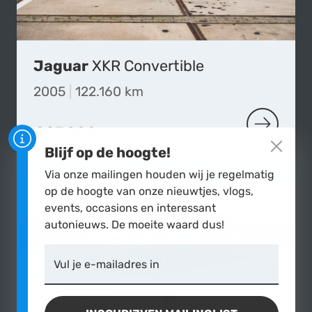
Jaguar
XKR Convertible
2005
|
122.160 km
€27.900,-
MEER OVE
Blijf op de hoogte!
Via onze mailingen houden wij je regelmatig
MILD HYBRIDE
op de hoogte van onze nieuwtjes, vlogs,
events, occasions en interessant
autonieuws. De moeite waard dus!
Vul je e-mailadres in