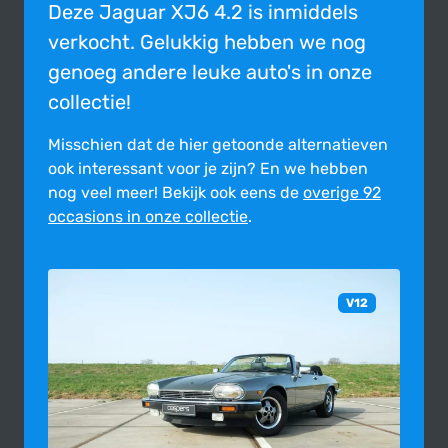
Deze Jaguar XJ6 4.2 is inmiddels
verkocht. Gelukkig hebben we nog
genoeg andere leuke auto's in onze
collectie!
Misschien dat de hier getoonde alter­na­tie­ven
ook inte­res­sant voor je zijn?
En we hebben
nog veel meer! Bekijk ook eens de
overige 92
occasions in onze collectie
.
V12