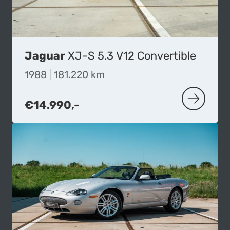
Jaguar
XJ-S 5.3 V12 Convertible
1988
|
181.220 km
€14.990,-
MEER OVE