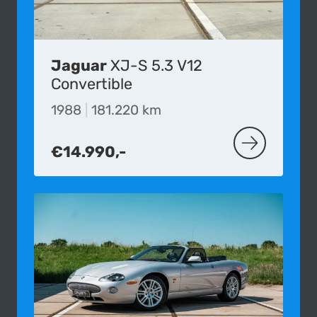
Jaguar
XJ-S 5.3 V12
Convertible
1988
|
181.220 km
€14.990,-
MEER OVER D