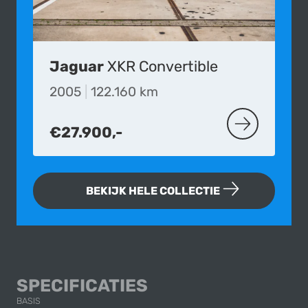
Jaguar
XKR Convertible
2005
|
122.160 km
€27.900,-
MEER OVER D
BEKIJK HELE COLLECTIE
JAGUAR XJ6 4.2
SPECIFICATIES
BASIS