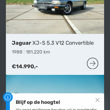
Jaguar
XJ-S 5.3 V12 Convertible
1988
|
181.220 km
€14.990,-
MEER OVE
Blijf op de hoogte!
Via onze mailingen houden wij je regelmatig