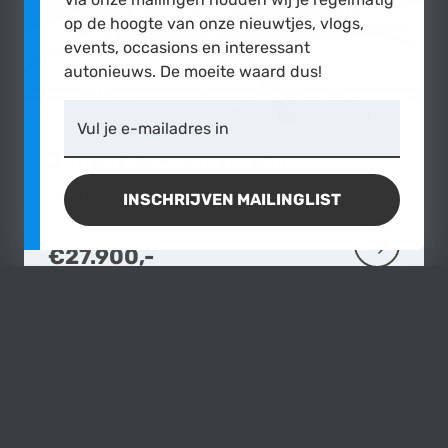
op de hoogte van onze nieuwtjes, vlogs,
events, occasions en interessant
autonieuws. De moeite waard dus!
Vul je e-mailadres in
Jaguar
XKR Convertible
2005
|
122.160 km
INSCHRIJVEN MAILINGLIST
€27.900,-
MEER OVE