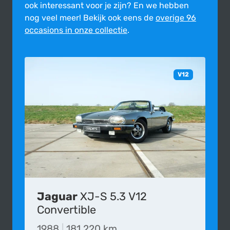
ook inte­res­sant voor je zijn?
En we hebben
nog veel meer! Bekijk ook eens de
overige 96
occasions in onze collectie
.
V12
Jaguar
XJ-S 5.3 V12
Convertible
1988
|
181.220 km