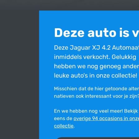
Deze auto is 
Deze Jaguar XJ 4.2 Automaat
inmiddels verkocht. Gelukkig
hebben we nog genoeg ande
leuke auto's in onze collectie!
Misschien dat de hier getoonde alte
na­tie­ven ook inte­res­sant voor je zijn
En we hebben nog veel meer! Bekijk
eens de
overige 94 occasions in onz
Bovenstaande occasion is inmiddels verkocht en ni
collectie
.
Ondanks de constante zorg en aandacht die wij best
onjuist is. Wij stellen ons niet aansprakelijk voor de