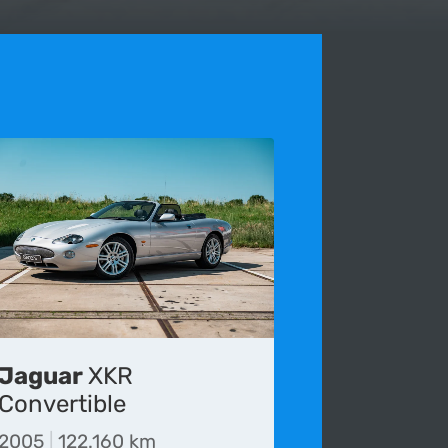
Jaguar
XKR
 voor het laatst bijgewerkt op 14-08-2017.
Convertible
die wordt gepubliceerd onvolledig, verouderd of
2005
|
122.160 km