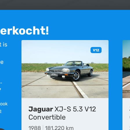
verkocht!
 is
V12
re
r­
?
 ook
Jaguar
XJ-S 5.3 V12
e
et meer beschikbaar. Deze advertentie is geplaatst op 26-09-2016 en is
Convertible
eden aan de inhoud op deze website, is het mogelijk dat de informatie 
rgelijke fouten en vergissingen.
1988
|
181.220 km