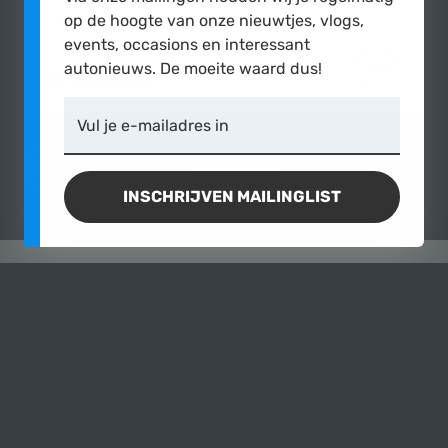
op de hoogte van onze nieuwtjes, vlogs,
1988
|
181.220 km
events, occasions en interessant
autonieuws. De moeite waard dus!
€14.990,-
MEER OVE
Vul je e-mailadres in
TOON MEER
INSCHRIJVEN MAILINGLIST