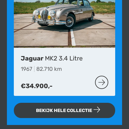
Jaguar
MK2 3.4 Litre
1967
|
82.710 km
€34.900,-
MEER OVER D
BEKIJK HELE COLLECTIE