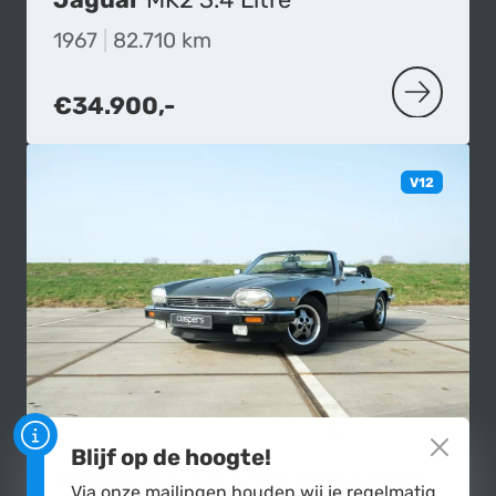
1967
|
82.710 km
€34.900,-
MEER OVE
V12
Blijf op de hoogte!
Jaguar
XJ-S 5.3 V12 Convertible
Via onze mailingen houden wij je regelmatig