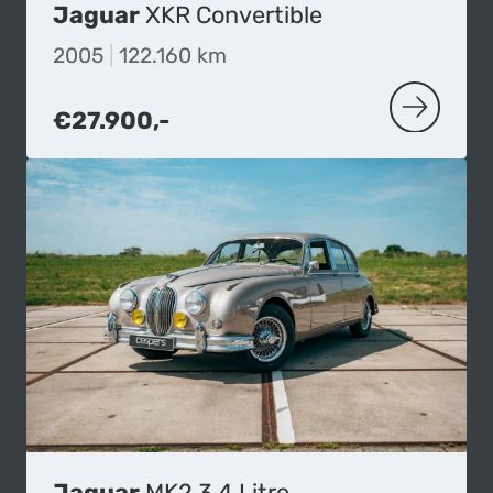
Jaguar
XKR Convertible
2005
|
122.160 km
€27.900,-
MEER OVE
Jaguar
MK2 3.4 Litre