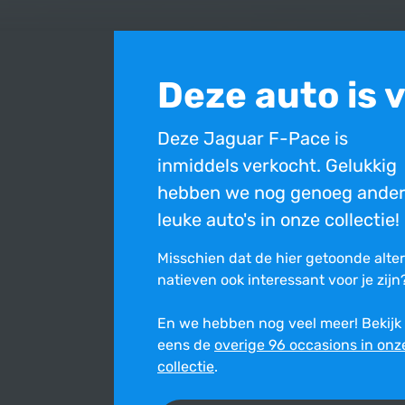
Deze auto is 
Deze Jaguar F-Pace is
inmiddels verkocht. Gelukkig
hebben we nog genoeg ande
leuke auto's in onze collectie!
Misschien dat de hier getoonde alte
na­tie­ven ook inte­res­sant voor je zijn
En we hebben nog veel meer! Bekijk
eens de
overige 96 occasions in onz
Bovenstaande occasion is inmiddels verkocht en ni
collectie
.
Ondanks de constante zorg en aandacht die wij best
onjuist is. Wij stellen ons niet aansprakelijk voor de