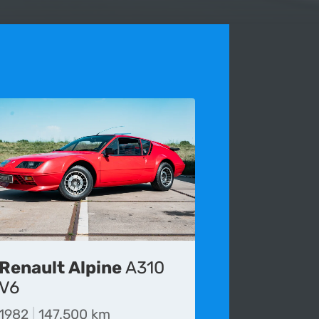
Renault Alpine
A310
s voor het laatst bijgewerkt op 06-07-2024.
V6
die wordt gepubliceerd onvolledig, verouderd of
1982
|
147.500 km