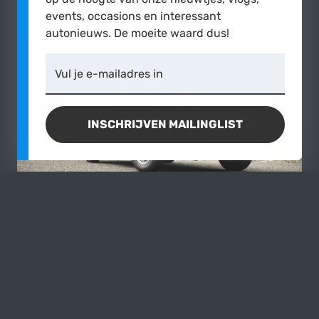
€9.450,-
MEER OVER
events, occasions en interessant
autonieuws. De moeite waard dus!
Vul je e-mailadres in
INSCHRIJVEN MAILINGLIST
MG
B 1.8 Roadster stalen
1970
|
22.000 mijl