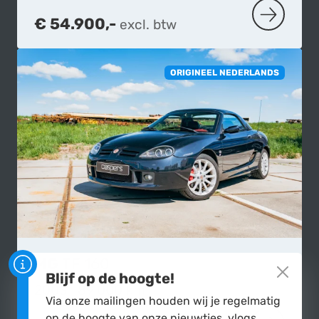
€ 54.900,-
excl. btw
MEER OVER
ORIGINEEL NEDERLANDS
MG
TF 160
Blijf op de hoogte!
2003
|
89.000 km
Via onze mailingen houden wij je regelmatig
op de hoogte van onze nieuwtjes, vlogs,