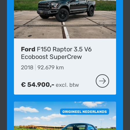
Ford
F150 Raptor 3.5 V6
Ecoboost SuperCrew
2018
|
92.679 km
€ 54.900,-
excl. btw
MEER OVER D
ORIGINEEL NEDERLANDS