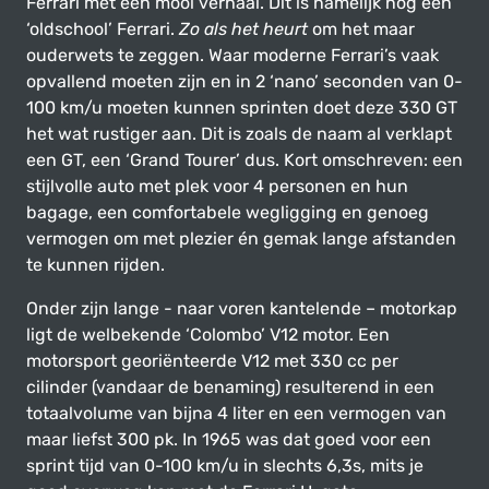
Ferrari met een mooi verhaal. Dit is namelijk nog een
‘oldschool’ Ferrari.
Zo als het heurt
om het maar
ouderwets te zeggen. Waar moderne Ferrari’s vaak
opvallend moeten zijn en in 2 ‘nano’ seconden van 0-
100 km/u moeten kunnen sprinten doet deze 330 GT
het wat rustiger aan. Dit is zoals de naam al verklapt
een GT, een ‘Grand Tourer’ dus. Kort omschreven: een
stijlvolle auto met plek voor 4 personen en hun
bagage, een comfortabele wegligging en genoeg
vermogen om met plezier én gemak lange afstanden
te kunnen rijden.
Onder zijn lange - naar voren kantelende – motorkap
ligt de welbekende ‘Colombo’ V12 motor. Een
motorsport georiënteerde V12 met 330 cc per
cilinder (vandaar de benaming) resulterend in een
totaalvolume van bijna 4 liter en een vermogen van
maar liefst 300 pk. In 1965 was dat goed voor een
sprint tijd van 0-100 km/u in slechts 6,3s, mits je