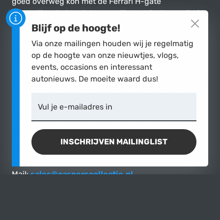
goed overweg kon met de Ferrari H-gate
versnellingsbak met 4 versnellingen. De topsnelheid
was 245 km/u.
Blijf op de hoogte!
Via onze mailingen houden wij je regelmatig
Van deze Series 1 Ferrari 330 GT 2+2, gekenmerkt
op de hoogte van onze nieuwtjes, vlogs,
door zijn dubbele koplampen en op de vloer
events, occasions en interessant
geplaatste pedalen, zijn maar 400 stuks gebouwd.
autonieuws. De moeite waard dus!
Daarom is het des te mooier dat deze zeldzame auto
weer tevoorschijn is gekomen zodat er weer van
genoten kan worden.
Vul je e-mailadres in
Geïnteresseerd in deze klassieke Ferrari?
INSCHRIJVEN MAILINGLIST
Neem daarvoor gerust contact met ons op via
onderstaande gegevens en vraag naar Paul of Coen.
Mail:
sales@casperscollectie.nl
Tel: 050-308 0000
Wij helpen je graag verder.