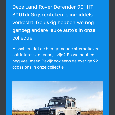
Deze Land Rover Defender 90" HT
300Tdi Grijskenteken is inmiddels
verkocht. Gelukkig hebben we nog
genoeg andere leuke auto's in onze
collectie!
Misschien dat de hier getoonde alter­na­tie­ven
ook inte­res­sant voor je zijn?
En we hebben
nog veel meer! Bekijk ook eens de
overige 92
occasions in onze collectie
.