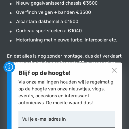
Nieuw gegalvaniseerd chassis €3500
Overfinch velgen + banden €3500
Alcantara dakhemel a €1500
Corbeau sportstoelen a €1040
Motortuning met nieuwe turbo, intercooler etc.
En dat alles is nog zonder montage, dus dat verklaart
waarom het niet de goedkoopste 90 is, maar zeker
wel een van de beste.
Blijf op de hoogte!
Kom hem vooral eens bekijken bij Garage Caspers.
Via onze mailingen houden wij je regelmatig
op de hoogte van onze nieuwtjes, vlogs,
Tot ziens!
events, occasions en interessant
autonieuws. De moeite waard dus!
Vul je e-mailadres in