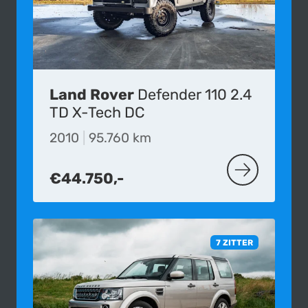
Land Rover
Defender 110 2.4
TD X-Tech DC
2010
|
95.760 km
€44.750,-
MEER OVER D
7 ZITTER