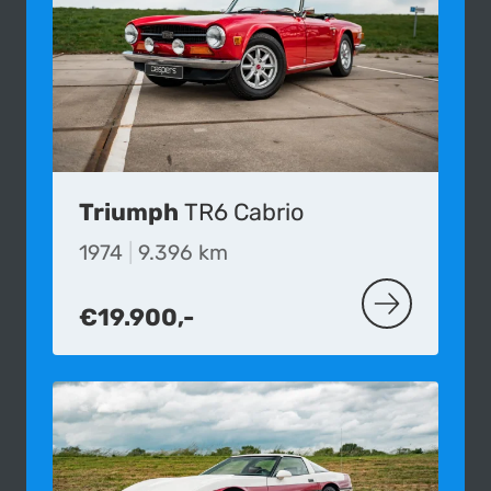
Triumph
TR6 Cabrio
1974
|
9.396 km
€19.900,-
MEER OVER D