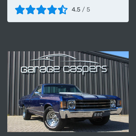
4.5
/ 5