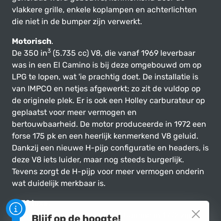
vlakkere grille, enkele koplampen en achterlichten
die niet in de bumper zijn verwerkt.
Motorisch
.
3
De 350 in
(5.735 cc) V8, die vanaf 1969 leverbaar
was in een El Camino is bij deze omgebouwd om op
LPG te lopen, wat 'ie prachtig doet. De installatie is
van IMPCO en netjes afgewerkt; zo zit de vuldop op
de originele plek. Er is ook een Holley carburateur op
geplaatst voor meer vermogen en
bertouwbaarheid. De motor produceerde in 1972 een
forse 175 pk en een heerlijk kenmerkend V8 geluid.
Dankzij een nieuwe H-pijp configuratie en headers, is
deze V8 iets luider, maar nog steeds burgerlijk.
Tevens zorgt de H-pijp voor meer vermogen onderin
wat duidelijk merkbaar is.
1972 luxe.
Bij het configureren van de El Camino in 1972 zijn 3
Blijf op de hoogte!