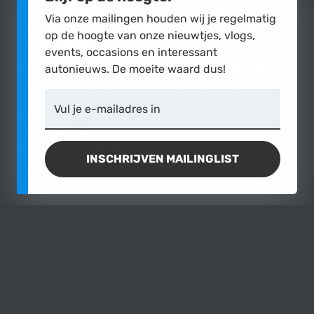
onderscheidende opties gekozen, zo beschikt de
Via onze mailingen houden wij je regelmatig
pick-up over; stuurbekrachtiging, remschijven en
op de hoogte van onze nieuwtjes, vlogs,
een automaat!
events, occasions en interessant
autonieuws. De moeite waard dus!
Bent u opzoek naar een echte oldschool Amerikaan?
Dan is dit misschien wel de ideale auto voor u!
Vul je e-mailadres in
Niet overtuigd door de advertentie? Laat dat de auto
dan zelf doen!
Vragen, bezichtiging of een proefrit? Neem dan
INSCHRIJVEN MAILINGLIST
gerust contact op met Garage Caspers voor de
mogelijkheden.
Tot ziens, bij Garage Caspers!