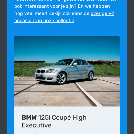
ook inte­res­sant voor je zijn?
En we hebben
nog veel meer! Bekijk ook eens de
overige 92
occasions in onze collectie
.
BMW
125i Coupé High
Executive