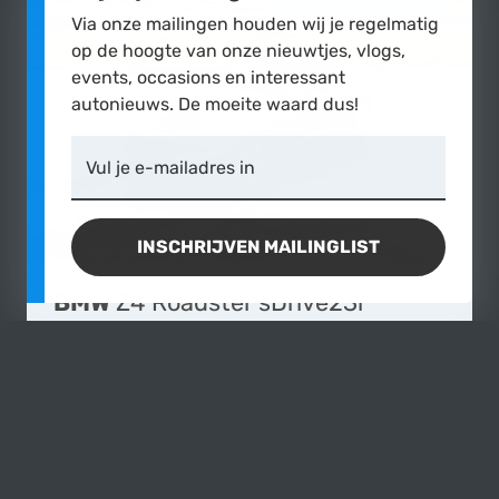
HARDTOP CABRIODAK
Via onze mailingen houden wij je regelmatig
op de hoogte van onze nieuwtjes, vlogs,
events, occasions en interessant
autonieuws. De moeite waard dus!
Vul je e-mailadres in
INSCHRIJVEN MAILINGLIST
BMW
Z4 Roadster sDrive23i
2011
|
155.617 km
Op aanvraag
MEER OVE