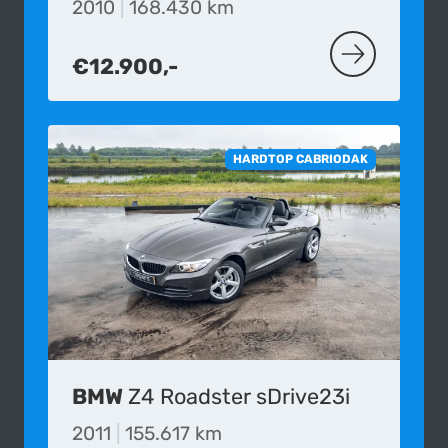
2010
|
168.430 km
€12.900,-
MEER OVER D
HARDTOP CABRIODAK
BMW
Z4 Roadster sDrive23i
2011
|
155.617 km