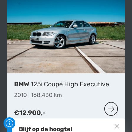
BMW
125i Coupé High Executive
2010
|
168.430 km
€12.900,-
MEER OVER
Blijf op de hoogte!