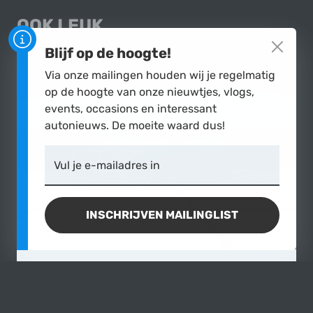
OOK LEUK
ANDERE AUTO'S IN ONZE COLLECTIE
Blijf op de hoogte!
Via onze mailingen houden wij je regelmatig
op de hoogte van onze nieuwtjes, vlogs,
events, occasions en interessant
autonieuws. De moeite waard dus!
Vul je e-mailadres in
INSCHRIJVEN MAILINGLIST
BMW
125i Coupé High Executive
2010
|
168.430 km