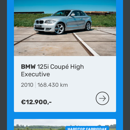
BMW
125i Coupé High
Executive
2010
|
168.430 km
€12.900,-
MEER OVER D
HARDTOP CABRIODAK