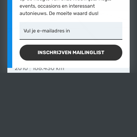
events, occasions en interessant
autonieuws. De moeite waard dus!
Vul je e-mailadres in
INSCHRIJVEN MAILINGLIST
BMW
125i Coupé High Executive
2010
|
168.430 km
€12.900,-
MEER OVER
HARDTOP CABRIODAK