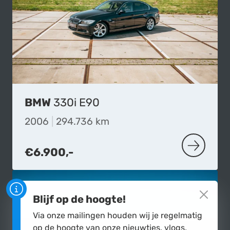
BMW
330i E90
2006
|
294.736 km
€6.900,-
MEER OVER
Blijf op de hoogte!
Via onze mailingen houden wij je regelmatig
op de hoogte van onze nieuwtjes, vlogs,