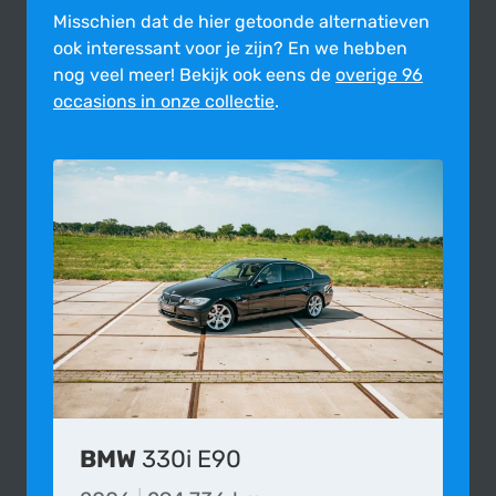
Misschien dat de hier getoonde alter­na­tie­ven
ook inte­res­sant voor je zijn?
En we hebben
nog veel meer! Bekijk ook eens de
overige 96
occasions in onze collectie
.
BMW
330i E90