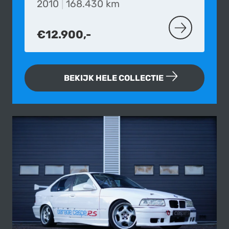
2010
|
168.430 km
€12.900,-
MEER OVER D
BEKIJK HELE COLLECTIE
Fotogallerij van deze BMW E36 325i 