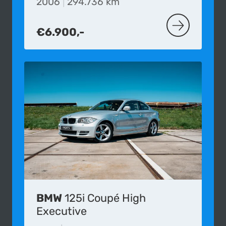
2006
|
294.736 km
€6.900,-
MEER OVER D
BMW
125i Coupé High
Executive