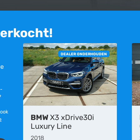
verkocht!
DEALER ONDERHOUDEN
re
r­
?
 ook
BMW
X3 xDrive30i
e
et meer beschikbaar. Deze advertentie is geplaatst op 25-09-2019 en is
Luxury Line
eden aan de inhoud op deze website, is het mogelijk dat de informatie 
rgelijke fouten en vergissingen.
2018