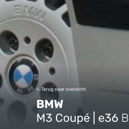
Terug naar overzicht
BMW
M3 Coupé | e36
B