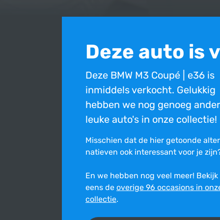
Deze auto is 
Deze BMW M3 Coupé | e36 is
inmiddels verkocht. Gelukkig
hebben we nog genoeg ande
leuke auto's in onze collectie!
Misschien dat de hier getoonde alte
na­tie­ven ook inte­res­sant voor je zijn
En we hebben nog veel meer! Bekijk
eens de
overige 96 occasions in onz
Bovenstaande occasion is inmiddels verkocht en ni
collectie
.
Ondanks de constante zorg en aandacht die wij best
onjuist is. Wij stellen ons niet aansprakelijk voor de