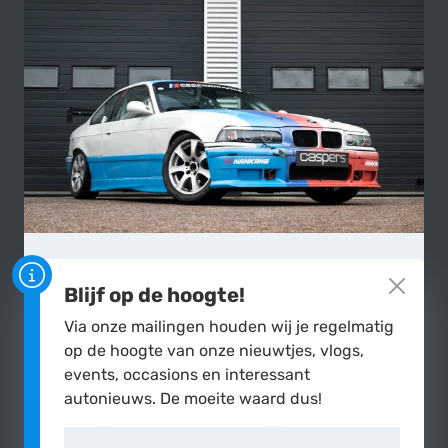
BMW
325i Raceauto
Blijf op de hoogte!
1992
|
209.074 km
Via onze mailingen houden wij je regelmatig
op de hoogte van onze nieuwtjes, vlogs,
€9.995,-
MEER OVER
events, occasions en interessant
autonieuws. De moeite waard dus!