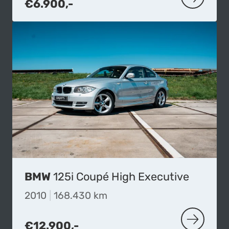
€6.900,-
MEER OVER
BMW
125i Coupé High Executive
2010
|
168.430 km
€12.900,-
MEER OVER