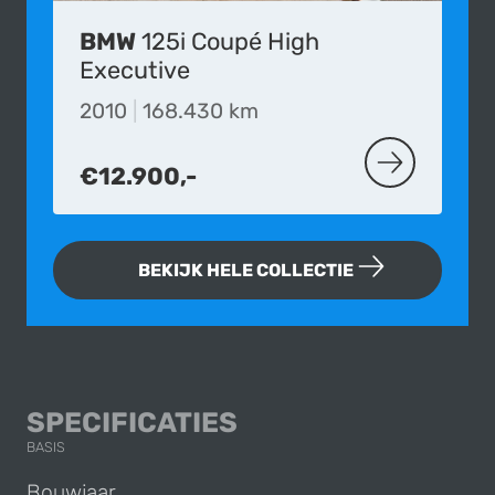
BMW
125i Coupé High
Executive
2010
|
168.430 km
€12.900,-
MEER OVER D
BEKIJK HELE COLLECTIE
BMW 3-SERIE 318
SPECIFICATIES
BASIS
Bouwjaar