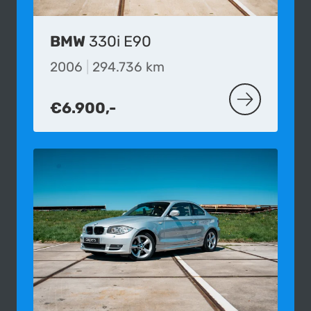
BMW
330i E90
2006
|
294.736 km
€6.900,-
MEER OVER D