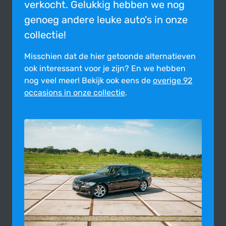
verkocht. Gelukkig hebben we nog
genoeg andere leuke auto's in onze
collectie!
Misschien dat de hier getoonde alter­na­tie­ven
ook inte­res­sant voor je zijn?
En we hebben
nog veel meer! Bekijk ook eens de
overige 92
occasions in onze collectie
.