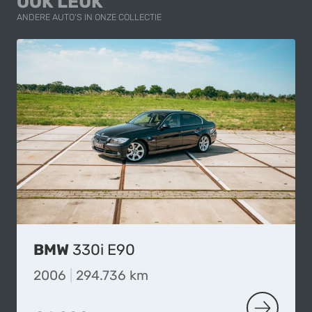
OOK LEUK
ANDERE AUTO'S IN ONZE COLLECTIE
BMW
330i E90
2006
|
294.736 km