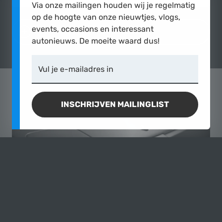
Via onze mailingen houden wij je regelmatig
op de hoogte van onze nieuwtjes, vlogs,
events, occasions en interessant
TOON MEER
autonieuws. De moeite waard dus!
Vul je e-mailadres in
INSCHRIJVEN MAILINGLIST
CASPERS
& BMW
ONZE BAND MET HET MERK
De familie
Caspers
is al sinds 1924 een bekende