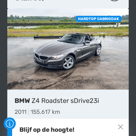
HARDTOP CABRIODAK
BMW
Z4 Roadster sDrive23i
2011
|
155.617 km
Op aanvraag
Blijf op de hoogte!
MEER OVE