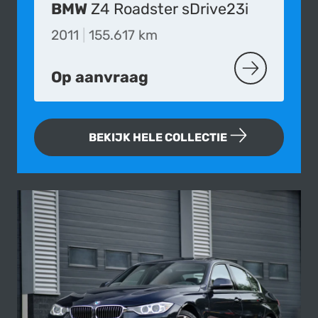
BMW
Z4 Roadster sDrive23i
2011
|
155.617 km
Op aanvraag
MEER OVER D
BEKIJK HELE COLLECTIE
Fotogallerij van deze BMW 335i Sed