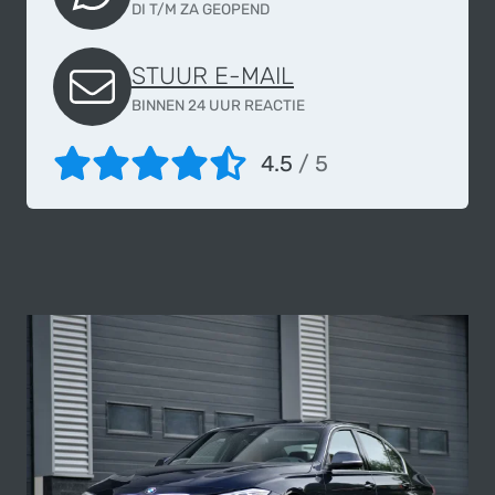
DI T/M ZA GEOPEND
STUUR E-MAIL
BINNEN 24 UUR REACTIE
4.5
/ 5