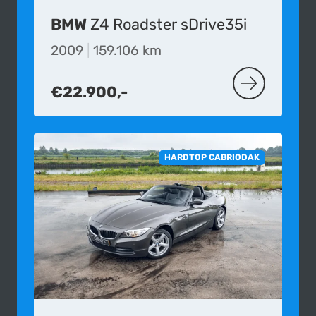
BMW
Z4 Roadster sDrive35i
2009
|
159.106 km
€22.900,-
MEER OVER D
HARDTOP CABRIODAK