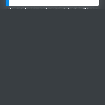
met 8 versnellingen. Afhankelijk van de rijmodus die
gekozen is kan er zowel comfortabel, zuinig (7,2 l per
100 km) als sportief mee worden gereden.
Met deze auto kan je gerust overal voor komen rijden.
Maar het liefste ben je onderweg met deze
sportsedan, gewoon omdat het zo goed rijdt en het
geluid van die BMW zescilinder verslavend lekker is.
Geïnteresseerd?
Neem gerust contact op voor meer informatie of een
bezichtiging op afspraak.
Graag tot ziens bij Caspers!