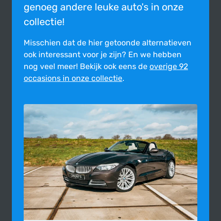
genoeg andere leuke auto's in onze
collectie!
Misschien dat de hier getoonde alter­na­tie­ven
ook inte­res­sant voor je zijn?
En we hebben
nog veel meer! Bekijk ook eens de
overige 92
occasions in onze collectie
.