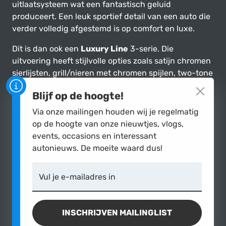
uitlaatsysteem wat een fantastisch geluid
produceert. Een leuk sportief detail van een auto die
verder volledig afgestemd is op comfort en luxe.
Dit is dan ook een
Luxury Line
3-serie. Die
uitvoering heeft stijlvolle opties zoals satijn chromen
sierlijsten, grill/nieren met chromen spijlen, two-tone
interieur met Edelhout interieurlijsten en Dakota
Blijf op de hoogte!
lederen bekleding in de kleur Saddle Brown.
Via onze mailingen houden wij je regelmatig
Naast de standaard opties is de BMW verder
op de hoogte van onze nieuwtjes, vlogs,
aangekleed met opties die je meestal alleen op de 5-
events, occasions en interessant
en 7-serie terug ziet, zoals: elektrisch verstelbare
autonieuws. De moeite waard dus!
sportstoelen met geheugenfunctie, zonnerollos in de
achterdeuren, 360 graden parkeercamera, comfort
Vul je e-mailadres in
access en adaptieve xenon koplampen.
Technisch
De krachtige motor met 306 pk en 400 Nm koppel zit
INSCHRIJVEN MAILINGLIST
verbonden aan een soepel schakelende automaat