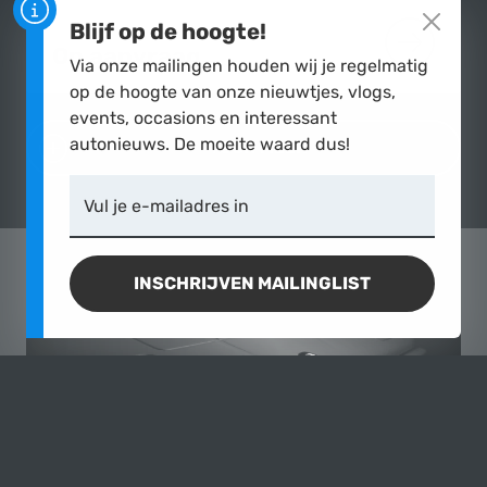
Blijf op de hoogte!
Op aanvraag
MEER OVE
Via onze mailingen houden wij je regelmatig
op de hoogte van onze nieuwtjes, vlogs,
events, occasions en interessant
autonieuws. De moeite waard dus!
TOON MEER
Vul je e-mailadres in
INSCHRIJVEN MAILINGLIST
CASPERS
& BMW