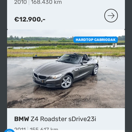
2010
|
168.430 km
€12.900,-
MEER OVER
HARDTOP CABRIODAK
BMW
Z4 Roadster sDrive23i
2011
|
155.617 km