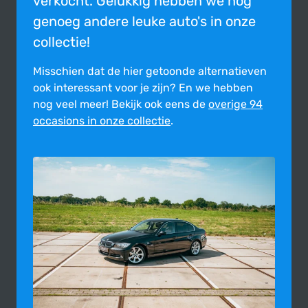
verkocht. Gelukkig hebben we nog
genoeg andere leuke auto's in onze
collectie!
Misschien dat de hier getoonde alter­na­tie­ven
ook inte­res­sant voor je zijn?
En we hebben
nog veel meer! Bekijk ook eens de
overige 94
occasions in onze collectie
.