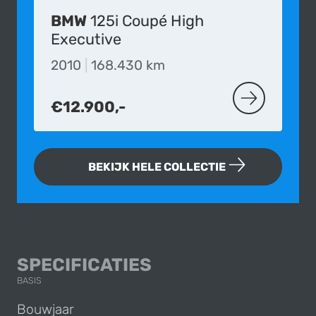
BMW
125i Coupé High
Executive
2010
|
168.430 km
€12.900,-
MEER OVER D
BEKIJK HELE COLLECTIE
BMW 325I COUPÉ
SPECIFICATIES
BASIS
Bouwjaar