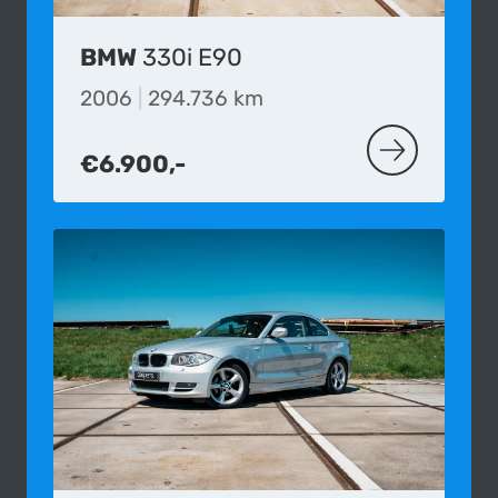
BMW
330i E90
2006
|
294.736 km
€6.900,-
MEER OVER D