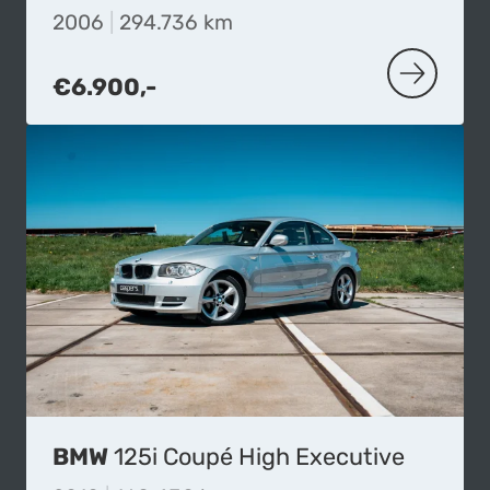
2006
|
294.736 km
€6.900,-
MEER OVER
BMW
125i Coupé High Executive