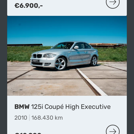
€6.900,-
MEER OVER
BMW
125i Coupé High Executive
2010
|
168.430 km