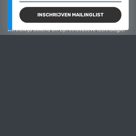
De familie
Caspers
is al sinds 1924 een bekende
naam in de automotive-branche. In al deze jaren
INSCHRIJVEN MAILINGLIST
hebben wij een speciale band met het gerenom­
meerde automerk BMW opgebouwd. BMW staat
wereldwijd bekend om zijn innovatieve technologie,
onge­ëve­naarde presta­ties en tijdloze ontwerpen. Als
lief­hebbers van dit merk bieden wij onze klanten
graag een ruime keuze aan leuke BMW's.
Van raceauto's tot elegante coupés en ruime SUV's,
BMW heeft een indrukwekkend scala aan auto's
voort­gebracht die zowel op de weg als op het circuit
uitblinken. Bij De Caspers Collectie kunnen auto­lief­
hebbers rekenen op ons ervaren team dat hen met
expertise en enthou­siasme begeleidt bij het vinden
van de perfecte BMW.
BEKIJK ONZE BMW'S