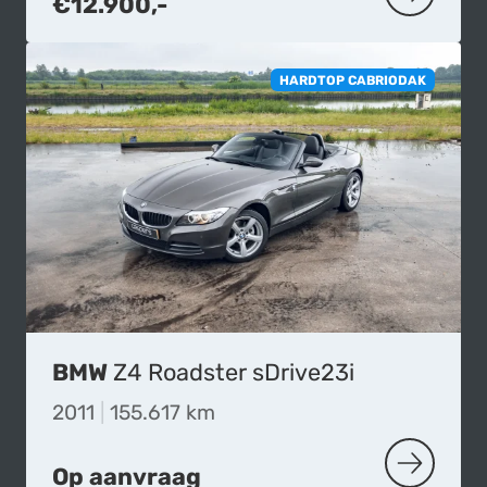
€12.900,-
MEER OVER
HARDTOP CABRIODAK
BMW
Z4 Roadster sDrive23i
2011
|
155.617 km
Op aanvraag
MEER OVE