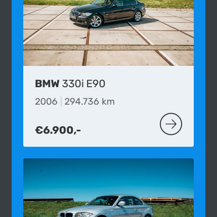
BMW
330i E90
2006
|
294.736 km
€6.900,-
MEER OVER D