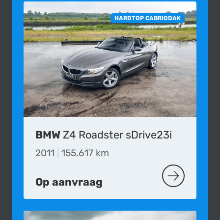
HARDTOP CABRIODAK
BMW
Z4 Roadster sDrive23i
2011
|
155.617 km
Op aanvraag
MEER OVER D