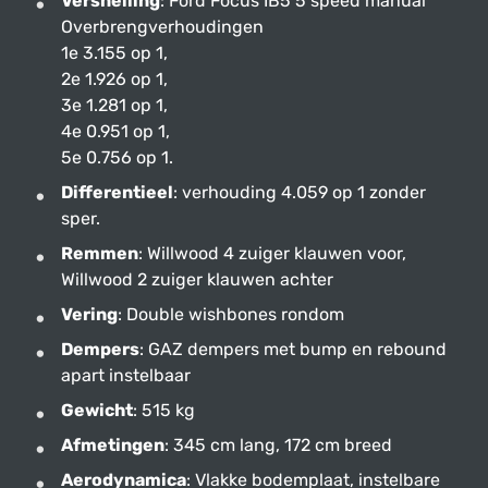
Versnelling
: Ford Focus IB5 5 speed manual
Overbrengverhoudingen
1e 3.155 op 1,
2e 1.926 op 1,
3e 1.281 op 1,
4e 0.951 op 1,
5e 0.756 op 1.
Differentieel
: verhouding 4.059 op 1 zonder
sper.
Remmen
: Willwood 4 zuiger klauwen voor,
Willwood 2 zuiger klauwen achter
Vering
: Double wishbones rondom
Dempers
: GAZ dempers met bump en rebound
apart instelbaar
Gewicht
: 515 kg
Afmetingen
: 345 cm lang, 172 cm breed
Aerodynamica
: Vlakke bodemplaat, instelbare