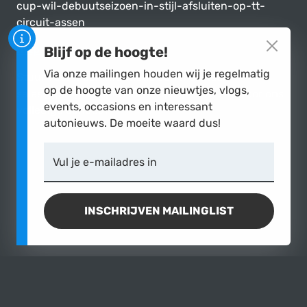
cup-wil-debuutseizoen-in-stijl-afsluiten-op-tt-
circuit-assen
http://www.avengercup.nl/
Blijf op de hoogte!
Via onze mailingen houden wij je regelmatig
Stuur voor meer informatie een mail naar
op de hoogte van onze nieuwtjes, vlogs,
sales@garagecaspers.nl of kijk op onze site voor ons
events, occasions en interessant
volledige aanbod.
autonieuws. De moeite waard dus!
Vul je e-mailadres in
INSCHRIJVEN MAILINGLIST