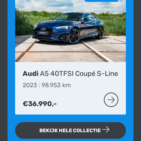
Audi
A5 40TFSI Coupé S-Line
2023
|
98.953 km
€36.990,-
MEER OVER DE
BEKIJK HELE COLLECTIE