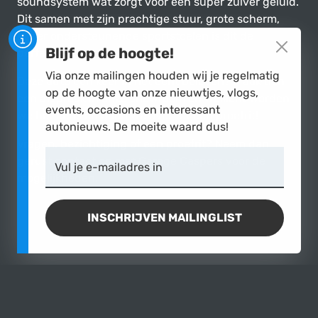
soundsystem wat zorgt voor een super zuiver geluid.
Dit samen met zijn prachtige stuur, grote scherm,
super ondersteunende sportstoelen is dit de
Blijf op de hoogte!
perfecte reis Coupe.
Via onze mailingen houden wij je regelmatig
Deze auto een keer in het echt beleven? Maak dan
op de hoogte van onze nieuwtjes, vlogs,
een afspraak in onze showroom en wellicht worden
events, occasions en interessant
we het eens en gaan we over tot een proefrit!
autonieuws. De moeite waard dus!
Vragen, bezichtiging of een proefrit? Neem dan
gerust contact op met Garage Caspers voor de
Vul je e-mailadres in
mogelijkheden.
INSCHRIJVEN MAILINGLIST