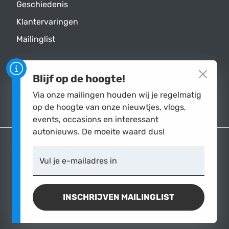
Geschiedenis
Klantervaringen
Mailinglist
Blijf op de hoogte!
DE CASPERS COLLECTIE B.V. OP INST
DE CASPERS COLLECTIE B.V. 
DE CASPERS COLLECTI
DE CASPERS C
Via onze mailingen houden wij je regelmatig
op de hoogte van onze nieuwtjes, vlogs,
events, occasions en interessant
autonieuws. De moeite waard dus!
© 2026 De Caspers Collectie B.V.
Vul je e-mailadres in
Privacy verklaring
Algemene voorwaarden
INSCHRIJVEN MAILINGLIST
jannico.nl
Website door