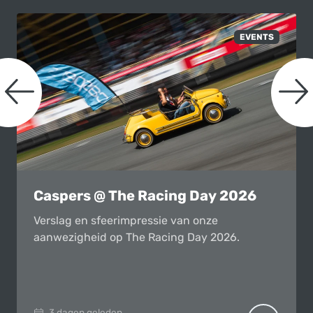
naar links scrollen
n
EVENTS
Caspers @ The Racing Day 2026
Verslag en sfeerimpressie van onze
aanwezigheid op The Racing Day 2026.
3 dagen geleden