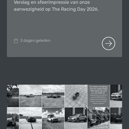
Verslag en sfeerimpressie van onze
aanwezigheid op The Racing Day 2026.
3 dagen geleden
LEES HET 