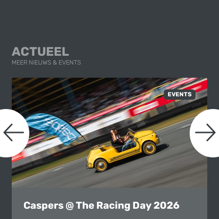
ACTUEEL
MEER NIEUWS & EVENTS
naar links scrollen
n
EVENTS
Caspers @ The Racing Day 2026