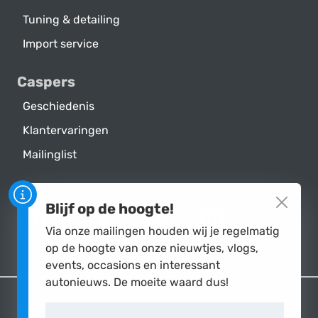
Tuning & detailing
Import service
Caspers
Geschiedenis
Klantervaringen
Mailinglist
Blijf op de hoogte!
DE CASPERS COLLECTIE B.V. OP INST
DE CASPERS COLLECTIE B.V. 
DE CASPERS COLLECTI
DE CASPERS C
Via onze mailingen houden wij je regelmatig
op de hoogte van onze nieuwtjes, vlogs,
events, occasions en interessant
autonieuws. De moeite waard dus!
© 2026 De Caspers Collectie B.V.