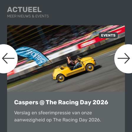
ACTUEEL
MEER NIEUWS & EVENTS
naar links scrollen
n
EVENTS
Caspers @ The Racing Day 2026
Verslag en sfeerimpressie van onze
aanwezigheid op The Racing Day 2026.