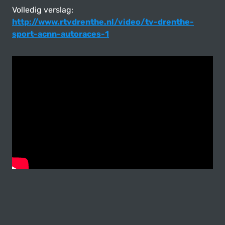
Volledig verslag:
http://www.rtvdrenthe.nl/video/tv-drenthe-
sport-acnn-autoraces-1