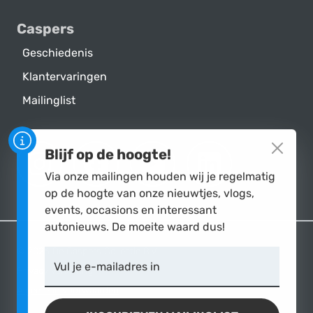
Caspers
Geschiedenis
Klantervaringen
Mailinglist
Blijf op de hoogte!
DE CASPERS COLLECTIE B.V. OP INST
DE CASPERS COLLECTIE B.V. 
DE CASPERS COLLECTI
DE CASPERS C
Via onze mailingen houden wij je regelmatig
op de hoogte van onze nieuwtjes, vlogs,
events, occasions en interessant
autonieuws. De moeite waard dus!
© 2026 De Caspers Collectie B.V.
Vul je e-mailadres in
Privacy verklaring
Algemene voorwaarden